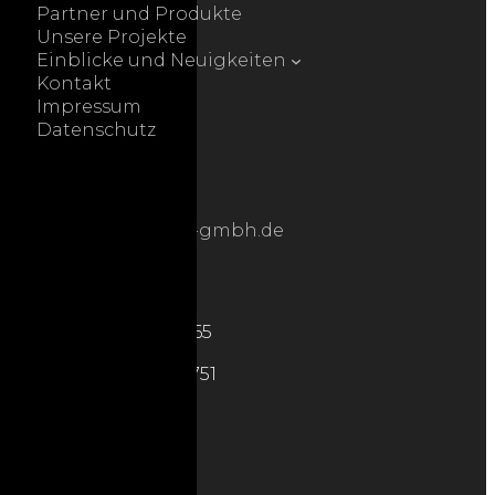
Partner und Produkte
Unsere Projekte
Einblicke und Neuigkeiten
Kontakt
Impressum
Datenschutz
Kontakt
E-mail:
info@attractived-gmbh.de
Telefonnummer
Büro Nr:
+49 (0) 8761 7213465
Handy Nr:
+ 49 (0) 176 72489751
Mobil/Whatsapp
0049-17672489751
Betriebspartner