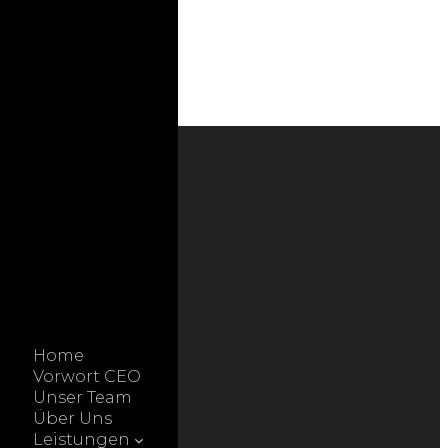
Gallery
Instagram
X
YouTube
Impressum
Home
Vorwort CEO
Unser Team
Über Uns
Leistungen