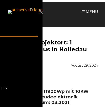
Zum
Inhalt
MENU
springen
All-Inkl. Projektort: 1
Familienhaus in Holledau
August 29, 2024
en
PV-Kapazität: 11900Wp mit 10KW
Speicher Gebeudeelektronik
komplett Datum: 03.2021